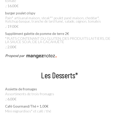
tomate
.: 16.00€
burger poulet crispy
Pain* artisanal maison, steak** poulet pané maison, cheddar*,
Ketchup basque, tranche de lard fumé, salade, oignon, tomates
.: 19.00€
Supplément galette de pomme de terre 2€
*PLATS CONTENANT DU GLUTEN, DES PRODUITS LAITIERS, DE
LA SAUCE SOJA, DE LA CACAHUÈTE
.: 2.00€
Proposé par
Les Desserts*
Assiette de fromages
Assortiments de trois fromages
.: 6.00€
Café Gourmand/Thé + 1,00€
Mini mignardises* et café / thé