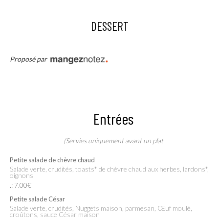
DESSERT
Proposé par
Entrées
(Servies uniquement avant un plat
Petite salade de chèvre chaud
Salade verte, crudités, toasts* de chèvre chaud aux herbes, lardons*,
oignons
.: 7.00€
Petite salade César
Salade verte, crudités, Nuggets maison, parmesan, Œuf moulé,
croûtons, sauce César maison