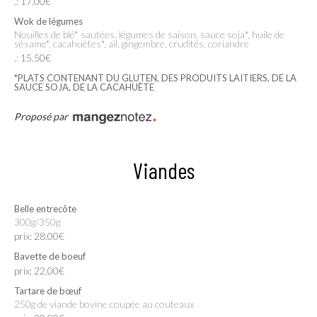
.: 17.00€
Wok de légumes
Nouilles de blé* sautées, légumes de saison, sauce soja*, huile de
sésame*, cacahuètes*, ail, gingembre, crudités, coriandre
.: 15.50€
*PLATS CONTENANT DU GLUTEN, DES PRODUITS LAITIERS, DE LA
SAUCE SOJA, DE LA CACAHUÈTE
Proposé par
Viandes
Belle entrecôte
300g/350g
prix: 28.00€
Bavette de boeuf
prix: 22.00€
Tartare de bœuf
250g de viande bovine coupée au couteaux