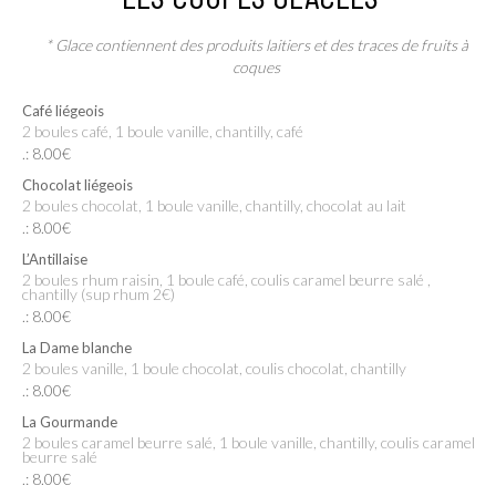
* Glace contiennent des produits laitiers et des traces de fruits à
coques
Café liégeois
2 boules café, 1 boule vanille, chantilly, café
.: 8.00€
Chocolat liégeois
2 boules chocolat, 1 boule vanille, chantilly, chocolat au lait
.: 8.00€
L’Antillaise
2 boules rhum raisin, 1 boule café, coulis caramel beurre salé ,
chantilly (sup rhum 2€)
.: 8.00€
La Dame blanche
2 boules vanille, 1 boule chocolat, coulis chocolat, chantilly
.: 8.00€
La Gourmande
2 boules caramel beurre salé, 1 boule vanille, chantilly, coulis caramel
beurre salé
.: 8.00€