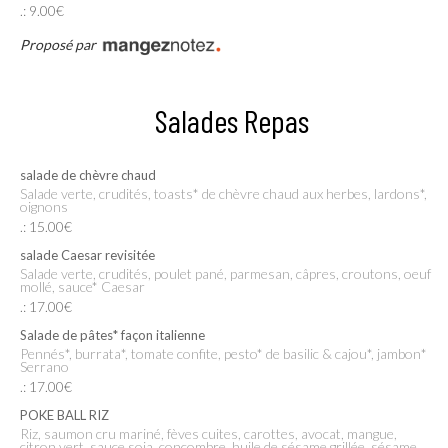
.: 9.00€
Proposé par
Salades Repas
salade de chèvre chaud
Salade verte, crudités, toasts* de chèvre chaud aux herbes, lardons*,
oignons
.: 15.00€
salade Caesar revisitée
Salade verte, crudités, poulet pané, parmesan, câpres, croutons, oeuf
mollé, sauce* Caesar
.: 17.00€
Salade de pâtes* façon italienne
Pennés*, burrata*, tomate confite, pesto* de basilic & cajou*, jambon*
Serrano
.: 17.00€
POKE BALL RIZ
Riz, saumon cru mariné, fèves cuites, carottes, avocat, mangue,
citron vert, sauce soja, concombre, huile de sésame grillée, sésame