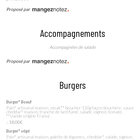
Proposé par
Accompagnements
Accompagnées de salade
Proposé par
Burgers
Burger* Boeuf
Pain* artisanal maison, steak** boucher 150g façon bouchère, sauce
cheddar* maison, tranche de lard fumé, salade, oignon, tomate,
**viande origine France
.: 18.00€
Burger* végé
Pain* artisanal maison, galette de légumes,, cheddar*, salade, oignon,