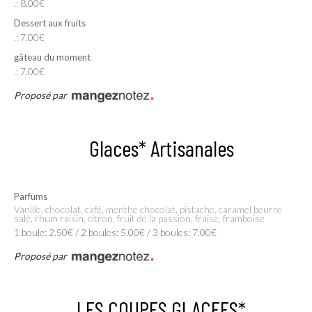
.: 8.00€
Dessert aux fruits
.: 7.00€
gâteau du moment
.: 7.00€
Proposé par
Glaces* Artisanales
Parfums
vanille, chocolat, café, menthe chocolat, pistache, caramel beurre
salé, rhum raisin, citron, fruit de la passion, fraise, framboise
1 boule: 2.50€ / 2 boules: 5.00€ / 3 boules: 7.00€
Proposé par
LES COUPES GLACEES*