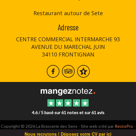
Restaurant autour de Sete
Adresse
CENTRE COMMERCIAL INTERMARCHE 93
AVENUE DU MARECHAL JUIN
34110 FRONTIGNAN
4.6 / 5 basé sur 61 notes et sur 61 avis
Copyright © 2026 La Brasserie des Sens - Site web créé par
RestoPro
-
mentions légales
Nous recrutons ! Déposez votre CV par ici